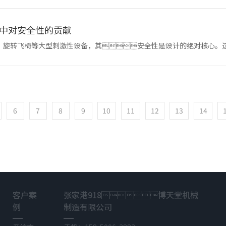
中对安全性的贡献
、旋转飞椅等大型刺激性设备，其安全性是设计的绝对核心。
动态载
6
7
8
9
10
11
12
13
14
客户案
张家港918博天堂机械
例
制造有限公司