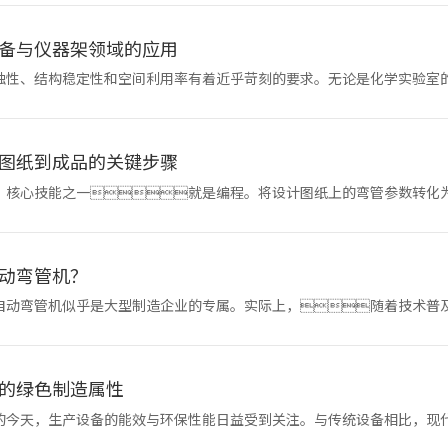
备与仪器架领域的应用
蚀性、结构稳定性和空间利用率有着近乎苛刻的要求。无论是化学实验室
的光学平台底座
图纸到成品的关键步骤
，核心技能之一就是编程。将设计图纸上的弯管参数转化
得十分直观，通常遵循以
动弯管机？
自动弯管机似乎是大型制造企业的专属。实际上，随着技术普
是否也需要一台全自动弯
的绿色制造属性
的今天，生产设备的能效与环保性能日益受到关注。与传统设备相比，现
展现出显著的绿色制