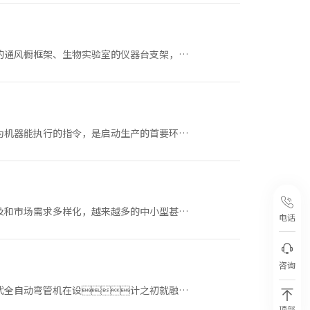
的通风橱框架、生物实验室的仪器台支架，还
为机器能执行的指令，是启动生产的首要环
及和市场需求多样化，越来越多的中小型甚至
电话
咨询
代全自动弯管机在设计之初就融入
顶部