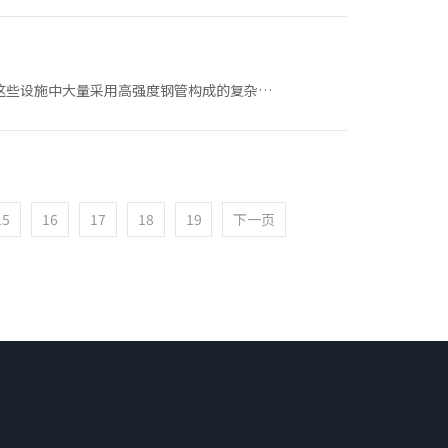
这些设施中大量采用高强度钢管构成的复杂立
15
16
17
18
19
下一页