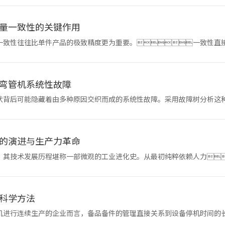
量一致性的关键作用
一致性往往比单件产品的极致精度更为重要。一致性直
保弯管件质量
弯管机系统性故障
状背后可能隐藏着由多种原因交织而成的系统性故障。采用故障树分析这
发，层层推
的演进与生产力革命
，其技术发展历程堪称一部微观的工业进化史。从最初纯粹依赖人力
变深刻地推动了相关行
科学方法
机进行连续生产的企业而言，备品备件的管理直接关系到设备停机时间的
，最大化保