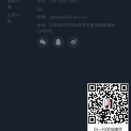
系统方
手机：158-5006-3883
案
QQ：
应用方
邮箱：zjgxy666@126.com
案
地址：江苏省苏州市张家港市金港镇晨港路
93号8号
扫一扫添加微信