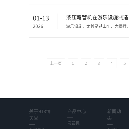
01-13
液压弯管机在游乐设施制造
2026
游乐设施，尤其是过山车、大摆锤
体框架，它们在空中承受着巨大的
上一页
1
2
3
4
5
关于918博
产品中心
新闻动
天堂
态
弯管机