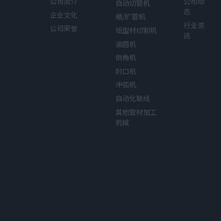
公司简介
公司动
自动切管机
态
企业文化
缩/扩管机
行业资
公司荣誉
铝型材切割机
讯
滚圆机
倒角机
封口机
冲弧机
自动化联线
其他管材加工
机械