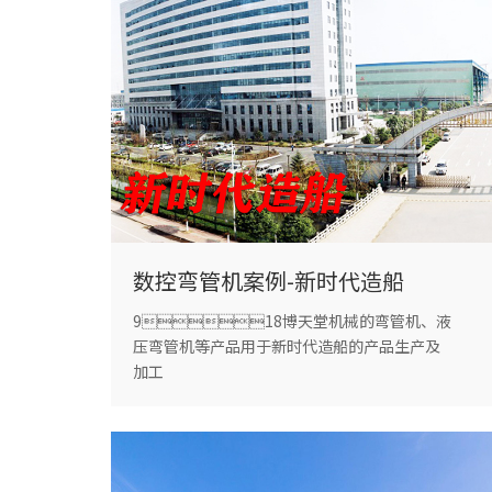
数控弯管机案例-新时代造船
918博天堂机械的弯管机、液
压弯管机等产品用于新时代造船的产品生产及
加工