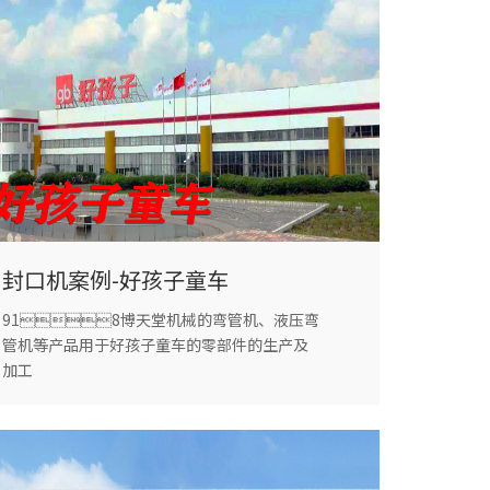
封口机案例-好孩子童车
918博天堂机械的弯管机、液压弯
管机等产品用于好孩子童车的零部件的生产及
加工