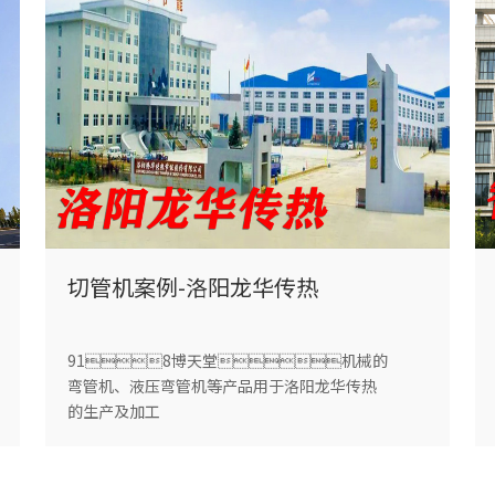
切管机案例-洛阳龙华传热
918博天堂机械的
弯管机、液压弯管机等产品用于洛阳龙华传热
的生产及加工