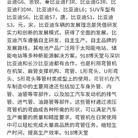
亚迪G6、思锐、秦比亚迪F3R、比亚迪G3R、比
亚迪F3DM、比亚迪F6、比亚迪L6；SUV车型有
比亚迪S6，比亚迪S7，唐，比亚迪S1，比亚迪
S3，元，宋。比亚迪车辆的发展理念是凭借研发
实力和创新的发展模式，获得了全面的发展。比
亚迪汽车遵循自主研发、自主生产、自主品牌的
发展路线，其电池产品广泛用于太阳能电站、储
能电站等多种新能源解决方案。918博天堂与深圳
比亚迪和长沙比亚迪都有合作，也是利用弯管机
在机架、扁管支撑机构、弯管、L形弯头、U形弯
头、S形弯头等管材类成型上的使用。
弯管机
在汽
车制造中的主要用途还包括加工车身外管、内
管、油管等零部件，以及加工汽车发动机的排气
管、进气管、油路管等部件。这些管材通过液压
弯管机的弯曲成各种所需的形状，可以满足汽车
生产需要的质量和精度要求。弯管机在日常使用
中可以轻松完成大量高品质的弯管任务，缩短生
产时间，提高生产效率。918博天堂